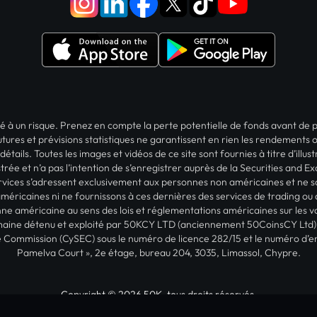
osé à un risque. Prenez en compte la perte potentielle de fonds avant d
tures et prévisions statistiques ne garantissent en rien les rendements 
détails. Toutes les images et vidéos de ce site sont fournies à titre d’il
trée et n’a pas l’intention de s’enregistrer auprès de la Securities and 
ervices s’adressent exclusivement aux personnes non américaines et ne 
éricaines ni ne fournissons à ces dernières des services de trading ou 
ne américaine au sens des lois et réglementations américaines sur les val
domaine détenu et exploité par 50KCY LTD (anciennement 50CoinsCY Ltd),
 Commission (CySEC) sous le numéro de licence 282/15 et le numéro d’en
Pamelva Court », 2e étage, bureau 204, 3035, Limassol, Chypre.
Copyright © 2026 50K, tous droits réservés.