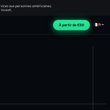
ervices aux personnes américaines.
 investi.
fr
À partir de €50