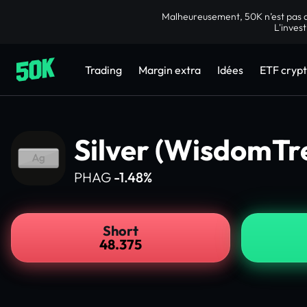
Malheureusement, 50K n’est pas di
L'invest
Trading
Margin extra
Idées
ETF cryp
Silver (WisdomTr
PHAG
-1.48%
Short
48.375