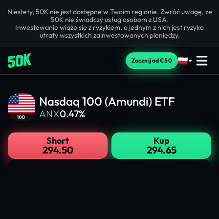
Niestety, 50K nie jest dostępne w Twoim regionie. Zwróć uwagę, że
50K nie świadczy usług osobom z USA.
Inwestowanie wiąże się z ryzykiem, a jednym z nich jest ryzyko
utraty wszystkich zainwestowanych pieniędzy.
Zacznij od €50
Nasdaq 100 (Amundi) ETF
ANX
0.47%
Short
Kup
294.50
294.65