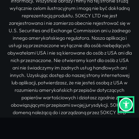
informacji. Wszystkie obrazy i filmy na tej stronie służą
wyłącznie celom ilustracyjnym i mogą nie być dokładną
reprezentacją produktu. 50KCY LTD nie jest
zarejestrowana i nie zamierza obecnie rejestrować się w
U.S. Securities and Exchange Commission ani u żadnego
innego amerykańskiego regulatora. Nasza aplikacja i
usługi są przeznaczone wyłącznie dla osób niebędących
obywatelami USA i nie są kierowane do osób z USA ani dla
nich przeznaczone. Nie otwieramy kont dla osób z USA
ani nie świadczymy im żadnych usług handlowych ani
innych. Uzyskując dostęp do naszej strony internetowej
lub aplikacji, potwierdzasz, że nie jesteś osobą z USA w
rozumieniu amerykańskich przepisów dotyczących
papierów wartościowych i działasz zgodnie z
obowiązującymi przepisami swojej jurysdykcji. 50K jest
domeną należącą do i zarządzaną przez 50KCY LTD
(wcześniej 50CoinsCY Ltd), Cypryjską Firmą Inwestycyjną
(CIF) autoryzowaną i regulowaną przez Cyprus Securities
and Exchange Commission (CySEC) na podstawie licencji