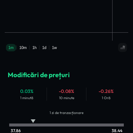
Modificări de prețuri
0.03%
-0.08%
-0.26%
1 minută
10 minute
1 Oră
1 zi de tranzacționare
37.86
38.44