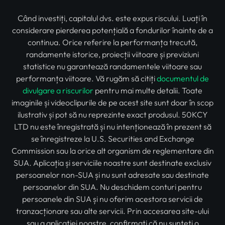
Când investiți, capitalul dvs. este expus riscului. Luați în
considerare pierderea potențială a fondurilor înainte de a
continua. Orice referire la performanța trecută,
randamente istorice, proiecții viitoare și previziuni
statistice nu garantează randamentele viitoare sau
performanța viitoare. Vă rugăm să citiți
documentul de
divulgare a riscurilor
pentru mai multe detalii. Toate
imaginile și videoclipurile de pe acest site sunt doar în scop
ilustrativ și pot să nu reprezinte exact produsul. 50KCY
LTD nu este înregistrată și nu intenționează în prezent să
se înregistreze la U.S. Securities and Exchange
Commission sau la orice alt organism de reglementare din
SUA. Aplicația și serviciile noastre sunt destinate exclusiv
persoanelor non-SUA și nu sunt adresate sau destinate
persoanelor din SUA. Nu deschidem conturi pentru
persoanele din SUA și nu oferim acestora servicii de
tranzacționare sau alte servicii. Prin accesarea site-ului
sau a aplicației noastre, confirmați că nu sunteți o