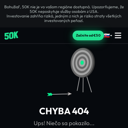
Bohužiaľ, 50K nie je vo vašom regióne dostupná. Upozorňujeme, že
50K neposkytuje služby osobám z USA.
Investovanie zahŕňa riziká, jedným z nich je riziko straty všetkých
investovaných peňazí.
Začnite od €50
CHYBA 404
Ups! Niečo sa pokazilo...