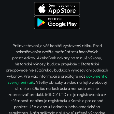
Pri investovaní je váš kapitál vystavený riziku. Pred
pokračovaním zvážte možnú stratu finančných
prostriedkov. Akékoľvek odkazy na minulé výkony,
historické výnosy, budúce projekcie a štatistické
predpovede nie sú zárukou budúcich výnosov ani budúcich
výkonov. Pre viac informácií si prečítajte náš
dokument o
zverejnení rizík
. Všetky obrázky a videá na tejto webovej
stránke slúžia iba na ilustráciu a nemusia presne
zobrazovať produkt. 50KCY LTD nie je registrovaná a v
súčasnosti neplánuje registráciu u Komisie pre cenné
papiere USA alebo u žiadneho iného amerického
regulátora. Naša aplikácia a služby sú určené výhradne