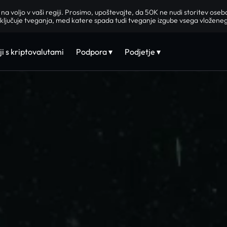
 na voljo v vaši regiji. Prosimo, upoštevajte, da 50K ne nudi storitev ose
ključuje tveganja, med katere spada tudi tveganje izgube vsega vložene
i s kriptovalutami
Podpora ▾
Podjetje ▾