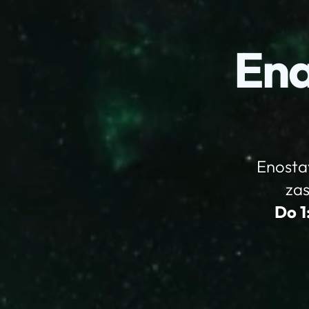
Ena
Enostav
zas
Do 1