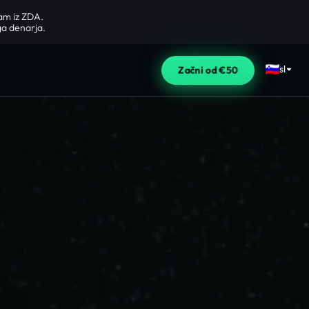
bam iz ZDA.
ga denarja.
sl
Začni od €50