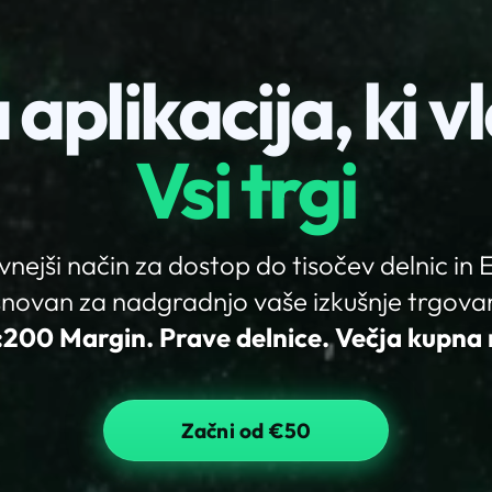
 aplikacija, ki v
Vsi trgi
nejši način za dostop do tisočev delnic in 
novan za nadgradnjo vaše izkušnje trgova
:200 Margin. Prave delnice. Večja kupna
Začni od €50