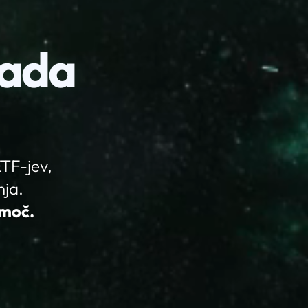
lada
ETF-jev,
nja.
 moč.