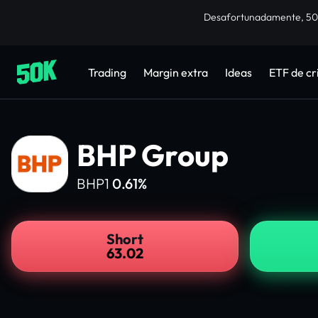
Desafortunadamente, 50K 
Trading
Margin extra
Ideas
ETF de c
BHP Group
BHP1
0.61%
Short
63.02