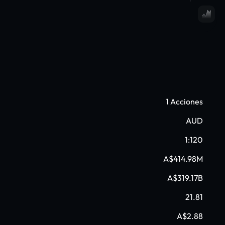
1 Acciones
AUD
1:120
A$414.98M
A$319.17B
21.81
A$2.88