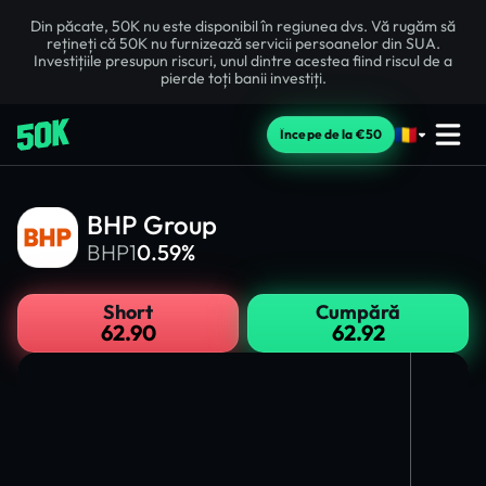
Din păcate, 50K nu este disponibil în regiunea dvs. Vă rugăm să
rețineți că 50K nu furnizează servicii persoanelor din SUA.
Investițiile presupun riscuri, unul dintre acestea fiind riscul de a
pierde toți banii investiți.
Începe de la €50
BHP Group
BHP1
0.59%
Short
Cumpără
62.90
62.92