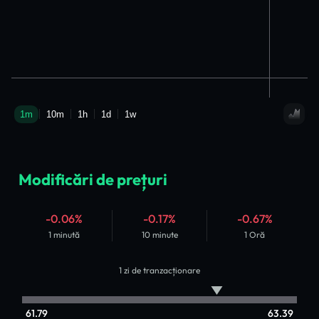
Modificări de prețuri
-0.06%
-0.17%
-0.67%
1 minută
10 minute
1 Oră
1 zi de tranzacționare
61.79
63.39