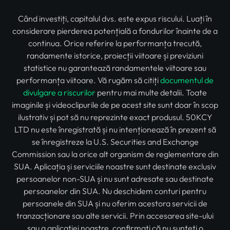
Când investiți, capitalul dvs. este expus riscului. Luați în
considerare pierderea potențială a fondurilor înainte de a
continua. Orice referire la performanța trecută,
randamente istorice, proiecții viitoare și previziuni
statistice nu garantează randamentele viitoare sau
performanța viitoare. Vă rugăm să citiți
documentul de
divulgare a riscurilor
pentru mai multe detalii. Toate
imaginile și videoclipurile de pe acest site sunt doar în scop
ilustrativ și pot să nu reprezinte exact produsul. 50KCY
LTD nu este înregistrată și nu intenționează în prezent să
se înregistreze la U.S. Securities and Exchange
Commission sau la orice alt organism de reglementare din
SUA. Aplicația și serviciile noastre sunt destinate exclusiv
persoanelor non-SUA și nu sunt adresate sau destinate
persoanelor din SUA. Nu deschidem conturi pentru
persoanele din SUA și nu oferim acestora servicii de
tranzacționare sau alte servicii. Prin accesarea site-ului
sau a aplicației noastre, confirmați că nu sunteți o