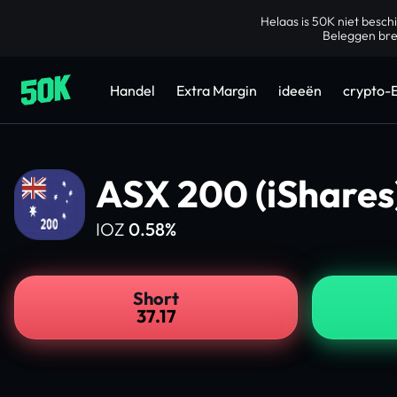
Helaas is 50K niet besch
Beleggen bren
Handel
Extra Margin
ideeën
crypto-
ASX 200 (iShares
IOZ
0.58%
Short
37.17