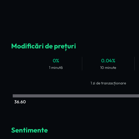
Modificări de prețuri
0%
0.04%
1 minută
10 minute
1 zi de tranzacționare
36.60
Sentimente