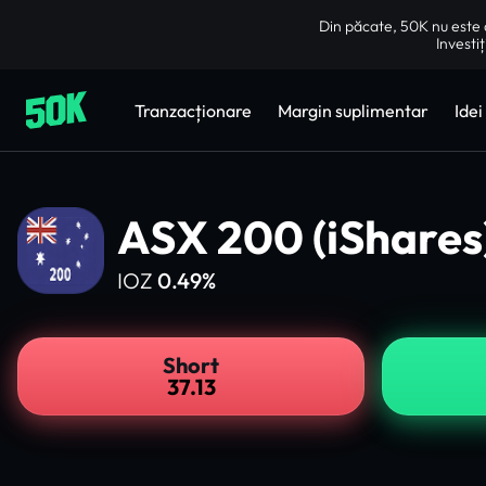
Din păcate, 50K nu este d
Investiț
Tranzacționare
Margin suplimentar
Idei
ASX 200 (iShares
IOZ
0.49%
Short
37.13