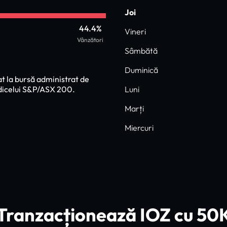
Joi
44.4%
Vineri
Vânzători
Sâmbătă
Duminică
 la bursă administrat de
dicelui S&P/ASX 200.
Luni
Marți
Miercuri
Tranzacționează IOZ cu 50