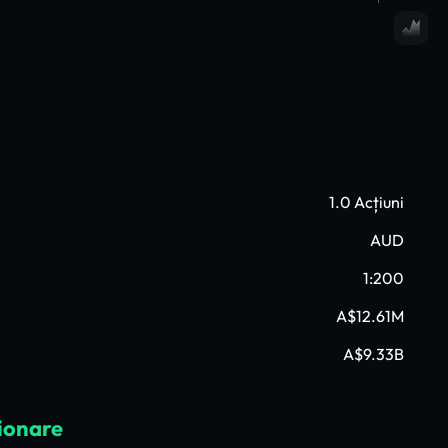
1.0 Acțiuni
AUD
1:200
A$12.61M
A$9.33B
ionare