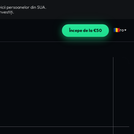
vicii persoanelor din SUA.
nvestiți.
ro
Începe de la €50