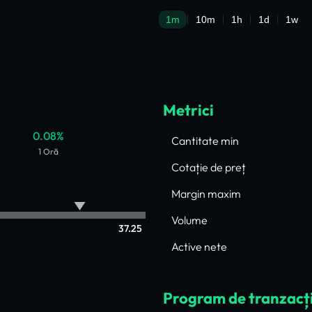
Metrici
0.08%
Cantitate min
1 Oră
Cotație de preț
Margin maxim
Volume
37.25
Active nete
Program de tranzacț