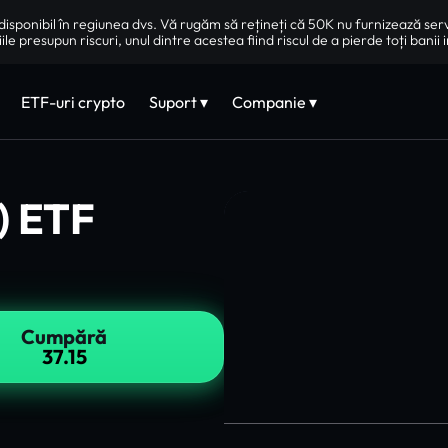
isponibil în regiunea dvs. Vă rugăm să rețineți că 50K nu furnizează ser
iile presupun riscuri, unul dintre acestea fiind riscul de a pierde toți banii i
ETF-uri crypto
Suport ▾
Companie ▾
) ETF
Cumpără
37.15