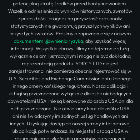
potencjalną utratę środków przed kontynuowaniem.
Wszelkie odniesienia do wyników historycznych, zwrotów
z przeszłości, prognoz na przyszłość oraz analiz
statystycznych nie gwarantują przyszłych wyników ani
przyszłych zwrotów. Prosimy o zapoznanie się z naszym
dokumentem ujawnienia ryzyka
, aby uzyskać więcej
informacji. Wszystkie obrazy i filmy na tej stronie służą
wyłącznie celom ilustracyjnym i mogą nie być dokładną
reprezentacją produktu. 50KCY LTD nie jest
zarejestrowana i nie zamierza obecnie rejestrować się w
U.S. Securities and Exchange Commission ani u żadnego
innego amerykańskiego regulatora. Nasza aplikacja i
usługi są przeznaczone wyłącznie dla osób niebędących
obywatelami USA i nie są kierowane do osób z USA ani dla
nich przeznaczone. Nie otwieramy kont dla osób z USA
ani nie świadczymy im żadnych usług handlowych ani
innych. Uzyskując dostęp do naszej strony internetowej
lub aplikacji, potwierdzasz, że nie jesteś osobą z USA w
rozumieniu amerykańskich przepisów dotyczących