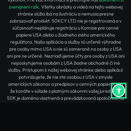
zverejnení rizík
. Všetky obrázky a videá na tejto webovej
stránke slúžia iba na ilustráciu a nemusia presne
zobrazovať produkt. 50KCY LTD nie je registrovaná a v
súčasnosti neplánuje registráciu u Komisie pre cenné
papiere USA alebo u žiadneho iného amerického
regulátora. Naša aplikácia a služby sú určené výhradne
pre osoby mimo USA a nie sú zamerané na osoby z USA
ani pre ne určené. Nezriaďujeme účty pre osoby z USA ani
neposkytujeme osobám z USA žiadne obchodné či iné
služby. Prístupom k našej webovej stránke alebo aplikácii
potvrdzujete, že nie ste osobou z USA v zmysle
amerických zákonov a predpisov o cenných papieroch, a
že konáte v súlade s platnými zákonmi vašej jurisdikcie.
50K je doména vlastnená a prevádzkovaná spoločnosťou
50KCY LTD (predtým 50CoinsCY Ltd), Cyprus
Investment Firm (CIF) autorizovanou a regulovanou
Kyperskou komisiou pre cenné papiere a burzu (CySEC) s
licenciou č. 282/15 a registračným číslom spoločnosti