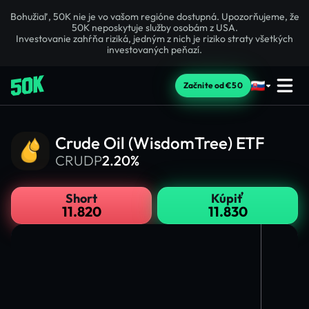
Bohužiaľ, 50K nie je vo vašom regióne dostupná. Upozorňujeme, že
50K neposkytuje služby osobám z USA.
Investovanie zahŕňa riziká, jedným z nich je riziko straty všetkých
investovaných peňazí.
Začnite od €50
Crude Oil (WisdomTree) ETF
CRUDP
2.20%
Short
Kúpiť
11.820
11.830