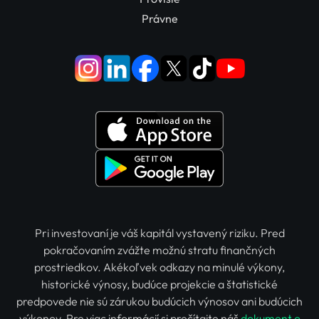
Právne
Pri investovaní je váš kapitál vystavený riziku. Pred
pokračovaním zvážte možnú stratu finančných
prostriedkov. Akékoľvek odkazy na minulé výkony,
historické výnosy, budúce projekcie a štatistické
predpovede nie sú zárukou budúcich výnosov ani budúcich
výkonov. Pre viac informácií si prečítajte náš
dokument o