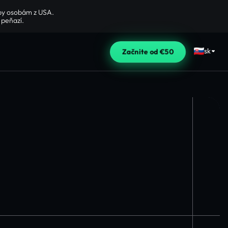
žby osobám z USA.
 peňazí.
sk
Začnite od €50