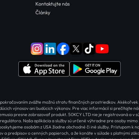
Kontaktujte nás
Články
red pokračovaním zvážte možnú stratu finančných prostriedkov. Akékoľvek
dúcich výnosov ani budúcich výkonov. Pre viac informácií si prečítajte n
a nemusia presne zobrazovať produkt. 50KCY LTD nie je registrovaná a v s
egulátora. Naša aplikácia a služby sú určené výhradne pre osoby mimo
oskytujeme osobám z USA žiadne obchodné či iné služby. Prístupom k naše
v a predpisov o cenných papieroch, a že konáte v súlade s platnými záko