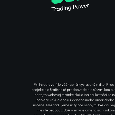
Pri investovaní je váš kapitál vystavený riziku. P
projekcie a štatistické predpovede nie sú zárukou bu
na tejto webovej stránke slúžia iba na ilustráciu 
papiere USA alebo u žiadneho iného amerického r
určené. Nezriaďujeme účty pre osoby z USA ani nep
nie ste osobou z USA v zmysle amerických zákono