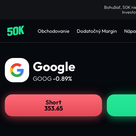
Bohužiaľ, 50K ni
Investo
Obchodovanie
Dodatočný Margin
Nápa
Google
GOOG
-0.89%
Short
353.65