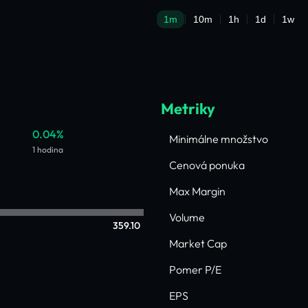
Metriky
0.04%
Minimálne množstvo
1 hodina
Cenová ponuka
Max Margin
Volume
359.10
Market Cap
Pomer P/E
EPS