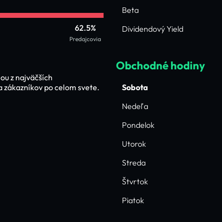
Beta
62.5%
Dividendový Yield
Predajcovia
Obchodné hodiny
ou z najväčších
a zákazníkov po celom svete.
Sobota
Nedeľa
Pondelok
Utorok
Streda
Štvrtok
Piatok