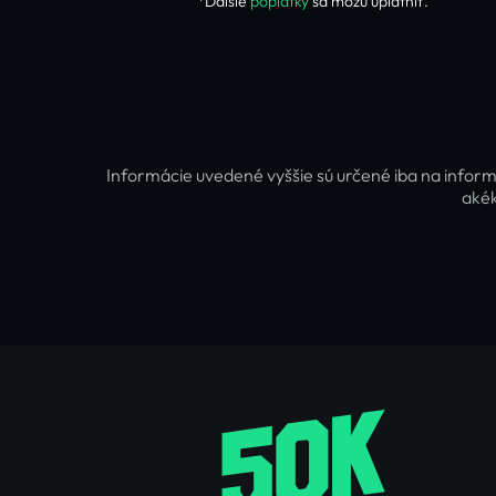
*Ďalšie
poplatky
sa môžu uplatniť.
Informácie uvedené vyššie sú určené iba na inform
akék