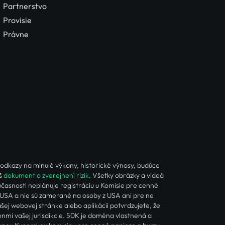
Partnerstvo
Provisie
Právne
 odkazy na minulé výkony, historické výnosy, budúce
áš
dokument o zverejnení rizík
. Všetky obrázky a videá
účasnosti neplánuje registráciu u Komisie pre cenné
 USA a nie sú zamerané na osoby z USA ani pre ne
j webovej stránke alebo aplikácii potvrdzujete, že
nmi vašej jurisdikcie. 50K je doména vlastnená a