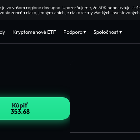
e je vo vašom regióne dostupná. Upozorňujeme, že 50K neposkytuje slu
vanie zahŕňa riziká, jedným z nich je riziko straty všetkých investovaných
dy
Kryptomenové ETF
Podpora ▾
Spoločnosť ▾
Kúpiť
353.68