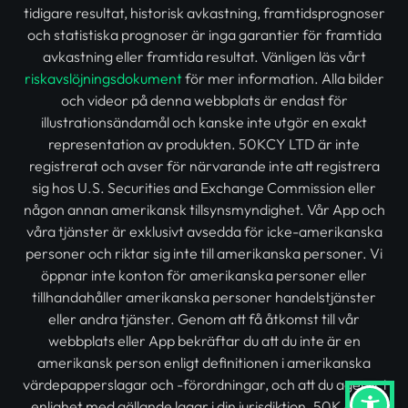
tidigare resultat, historisk avkastning, framtidsprognoser
och statistiska prognoser är inga garantier för framtida
avkastning eller framtida resultat. Vänligen läs vårt
riskavslöjningsdokument
för mer information. Alla bilder
och videor på denna webbplats är endast för
illustrationsändamål och kanske inte utgör en exakt
representation av produkten. 50KCY LTD är inte
registrerat och avser för närvarande inte att registrera
sig hos U.S. Securities and Exchange Commission eller
någon annan amerikansk tillsynsmyndighet. Vår App och
våra tjänster är exklusivt avsedda för icke-amerikanska
personer och riktar sig inte till amerikanska personer. Vi
öppnar inte konton för amerikanska personer eller
tillhandahåller amerikanska personer handelstjänster
eller andra tjänster. Genom att få åtkomst till vår
webbplats eller App bekräftar du att du inte är en
amerikansk person enligt definitionen i amerikanska
värdepapperslagar och -förordningar, och att du agerar i
enlighet med gällande lagar i din jurisdiktion. 50K är en