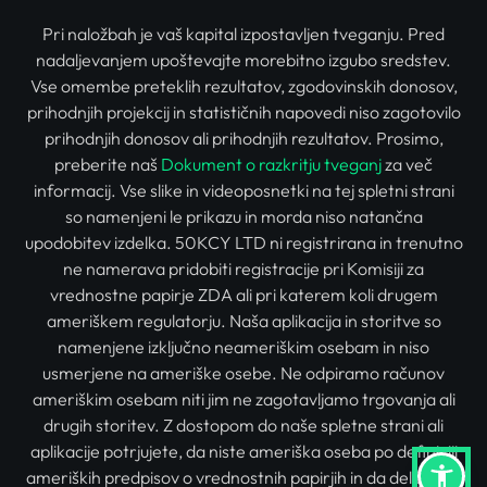
Pri naložbah je vaš kapital izpostavljen tveganju. Pred
nadaljevanjem upoštevajte morebitno izgubo sredstev.
Vse omembe preteklih rezultatov, zgodovinskih donosov,
prihodnjih projekcij in statističnih napovedi niso zagotovilo
prihodnjih donosov ali prihodnjih rezultatov. Prosimo,
preberite naš
Dokument o razkritju tveganj
za več
informacij. Vse slike in videoposnetki na tej spletni strani
so namenjeni le prikazu in morda niso natančna
upodobitev izdelka. 50KCY LTD ni registrirana in trenutno
ne namerava pridobiti registracije pri Komisiji za
vrednostne papirje ZDA ali pri katerem koli drugem
ameriškem regulatorju. Naša aplikacija in storitve so
namenjene izključno neameriškim osebam in niso
usmerjene na ameriške osebe. Ne odpiramo računov
ameriškim osebam niti jim ne zagotavljamo trgovanja ali
drugih storitev. Z dostopom do naše spletne strani ali
aplikacije potrjujete, da niste ameriška oseba po definiciji
ameriških predpisov o vrednostnih papirjih in da delujete v