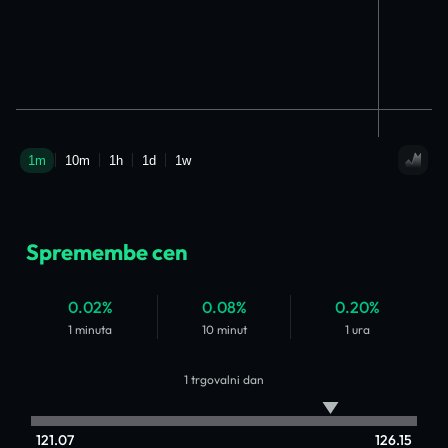
Spremembe cen
0.02%
0.08%
0.20%
1 minuta
10 minut
1 ura
1 trgovalni dan
121.07
126.15