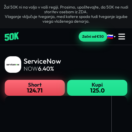
Žal 50K ni na voljo v vaši regiji. Prosimo, upoštevajte, da 50K ne nudi
storitev osebam iz ZDA.
Vlaganje vključuje tveganja, med katere spada tudi tveganje izgube
vsega vloženega denarja.
Začni od €50
ServiceNow
NOW
6.40%
Short
Kupi
124.71
125.0