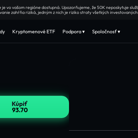
e je vo vašom regióne dostupná. Upozorňujeme, že 50K neposkytuje slu
vanie zahŕňa riziká, jedným z nich je riziko straty všetkých investovaných
dy
Kryptomenové ETF
Podpora ▾
Spoločnosť ▾
Kúpiť
93.70