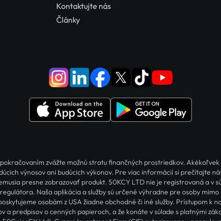
Kontaktujte nás
Články
red pokračovaním zvážte možnú stratu finančných prostriedkov. Akékoľvek
dúcich výnosov ani budúcich výkonov. Pre viac informácií si prečítajte n
a nemusia presne zobrazovať produkt. 50KCY LTD nie je registrovaná a v s
egulátora. Naša aplikácia a služby sú určené výhradne pre osoby mimo
oskytujeme osobám z USA žiadne obchodné či iné služby. Prístupom k naše
v a predpisov o cenných papieroch, a že konáte v súlade s platnými záko