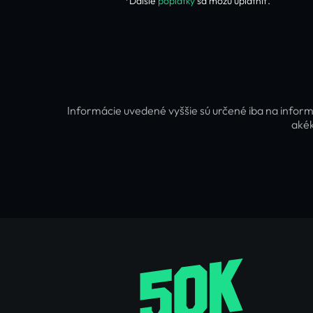
*Ďalšie
poplatky
sa môžu uplatniť.
Informácie uvedené vyššie sú určené iba na inform
akék