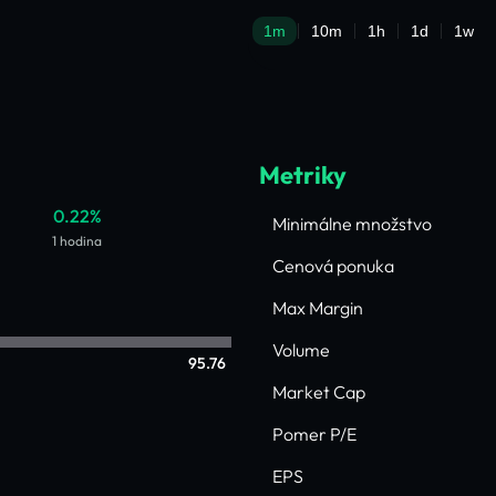
Metriky
0.22%
Minimálne množstvo
1 hodina
Cenová ponuka
Max Margin
Volume
95.76
Market Cap
Pomer P/E
EPS