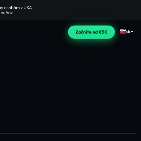
žby osobám z USA.
 peňazí.
sk
Začnite od €50