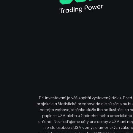
Pri investovaní je váš kapitál vystavený riziku. P
projekcie a štatistické predpovede nie sú zárukou bu
na tejto webovej stránke slúžia iba na ilustráciu 
papiere USA alebo u žiadneho iného amerického r
určené. Nezriaďujeme účty pre osoby z USA ani nep
nie ste osobou z USA v zmysle amerických zákono