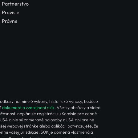
Partnerstvo
Provisie
Právne
 odkazy na minulé výkony, historické výnosy, budúce
áš
dokument o zverejnení rizík
. Všetky obrázky a videá
účasnosti neplánuje registráciu u Komisie pre cenné
 USA a nie sú zamerané na osoby z USA ani pre ne
j webovej stránke alebo aplikácii potvrdzujete, že
nmi vašej jurisdikcie. 50K je doména vlastnená a