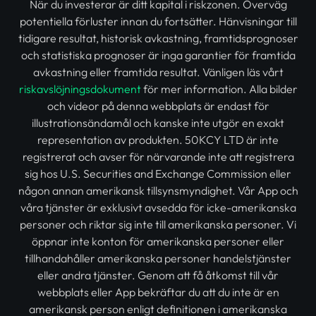
När du investerar är ditt kapital i riskzonen. Överväg
potentiella förluster innan du fortsätter. Hänvisningar till
tidigare resultat, historisk avkastning, framtidsprognoser
och statistiska prognoser är inga garantier för framtida
avkastning eller framtida resultat. Vänligen läs vårt
riskavslöjningsdokument
för mer information. Alla bilder
och videor på denna webbplats är endast för
illustrationsändamål och kanske inte utgör en exakt
representation av produkten. 50KCY LTD är inte
registrerat och avser för närvarande inte att registrera
sig hos U.S. Securities and Exchange Commission eller
någon annan amerikansk tillsynsmyndighet. Vår App och
våra tjänster är exklusivt avsedda för icke-amerikanska
personer och riktar sig inte till amerikanska personer. Vi
öppnar inte konton för amerikanska personer eller
tillhandahåller amerikanska personer handelstjänster
eller andra tjänster. Genom att få åtkomst till vår
webbplats eller App bekräftar du att du inte är en
amerikansk person enligt definitionen i amerikanska