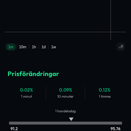
Prisförändringar
0.02%
0.09%
0.12%
1 minut
10 minuter
1 timme
1 handelsdag
91.2
95.76